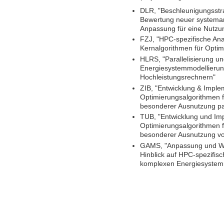
DLR, "Beschleunigungsstr
Bewertung neuer systeman
Anpassung für eine Nutzu
FZJ, "HPC-spezifische Ana
Kernalgorithmen für Opti
HLRS, "Parallelisierung u
Energiesystemmodellierun
Hochleistungsrechnern"
ZIB, "Entwicklung & Impl
Optimierungsalgorithmen 
besonderer Ausnutzung par
TUB, "Entwicklung und Im
Optimierungsalgorithmen 
besonderer Ausnutzung vo
GAMS, "Anpassung und Wei
Hinblick auf HPC-spezifis
komplexen Energiesystem