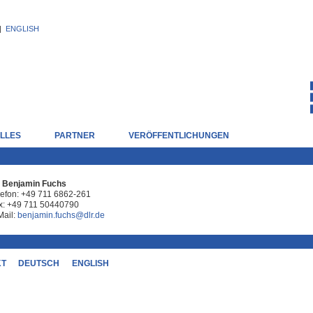
|
ENGLISH
LLES
PARTNER
VERÖFFENTLICHUNGEN
. Benjamin Fuchs
lefon:
+49 711 6862-261
x:
+49 711 50440790
Mail:
benjamin.fuchs@dlr.de
KT
DEUTSCH
ENGLISH