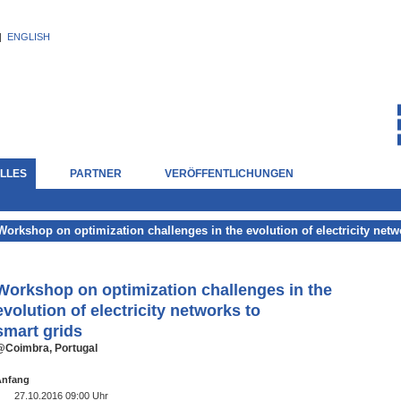
|
ENGLISH
LLES
PARTNER
VERÖFFENTLICHUNGEN
Workshop on optimization challenges in the evolution of electricity netw
Workshop on optimization challenges in the
evolution of electricity networks to
smart grids
@Coimbra, Portugal
Anfang
27.10.2016 09:00 Uhr