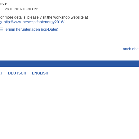
Ende
28.10.2016 16:30 Uhr
or more details, please visit the workshop website at
http://www.inescc.pt/optenergy2016/
.
Termin herunterladen (ics-Datei)
nach obe
KT
DEUTSCH
ENGLISH