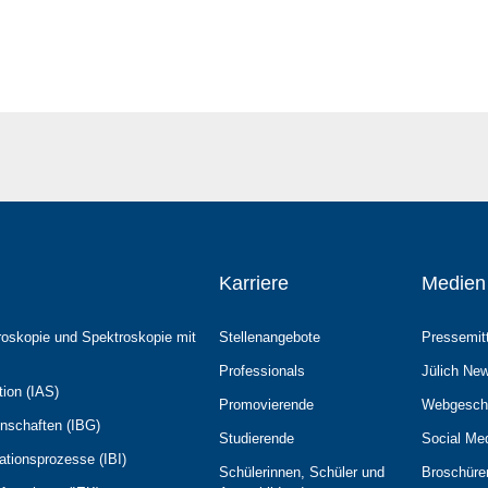
Karriere
Medien
roskopie und Spektroskopie mit
Stellenangebote
Pressemit
Professionals
Jülich Ne
tion (IAS)
Promovierende
Webgesch
enschaften (IBG)
Studierende
Social Me
mationsprozesse (IBI)
Schülerinnen, Schüler und
Broschüre