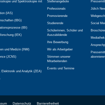
roskopie und Spektroskopie mit
Stellenangebote
Pressemit
Professionals
Jülich Ne
tion (IAS)
Promovierende
Webgesch
enschaften (IBG)
Studierende
Social Me
mationsprozesse (IBI)
Schülerinnen, Schüler und
Broschüre
maforschung (IEK)
Auszubildende
Mediathek
Ihre Bewerbung
Ansprechp
ften und Medizin (INM)
Wir als Arbeitgeber
Pressemit
ience (JCNS)
Stimmen unserer
abonniere
Mitarbeitenden
Events und Termine
g, Elektronik und Analytik (ZEA)
n
ssum
Datenschutz
Barrierefreiheit