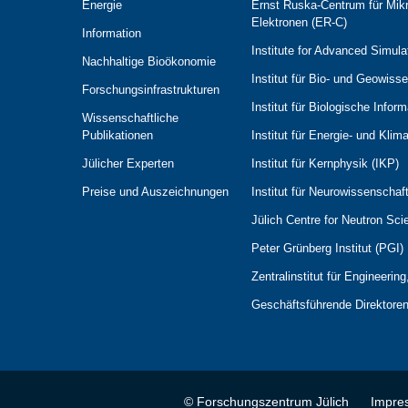
Energie
Ernst Ruska-Centrum für Mik
Elektronen (ER-C)
Information
Institute for Advanced Simula
Nachhaltige Bioökonomie
Institut für Bio- und Geowiss
Forschungs­infrastrukturen
Institut für Biologische Infor
Wissenschaftliche
Publikationen
Institut für Energie- und Kli
Jülicher Experten
Institut für Kernphysik (IKP)
Preise und Auszeichnungen
Institut für Neurowissenscha
Jülich Centre for Neutron Sc
Peter Grünberg Institut (PGI)
Zentralinstitut für Engineerin
Geschäftsführende Direktore
© Forschungszentrum Jülich
Impre