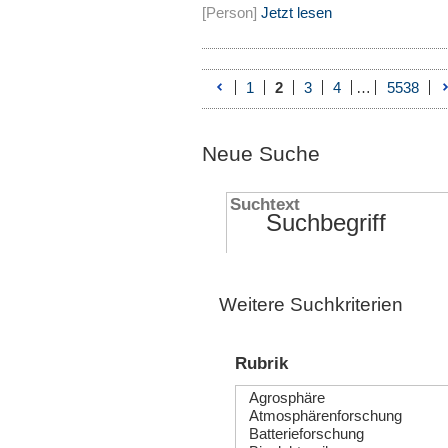
[Person]
Jetzt lesen
1
2
3
4
…
5538
Neue Suche
Suchtext
Weitere Suchkriterien
Rubrik